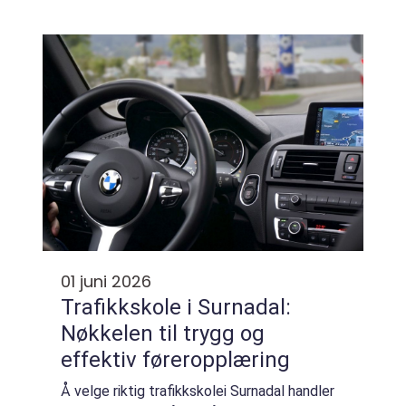
handler det om langsiktige valg: bedre varme
i huset, lavere strømregn...
01 juni 2026
Trafikkskole i Surnadal:
Nøkkelen til trygg og
effektiv føreropplæring
Å velge riktig trafikkskolei Surnadal handler