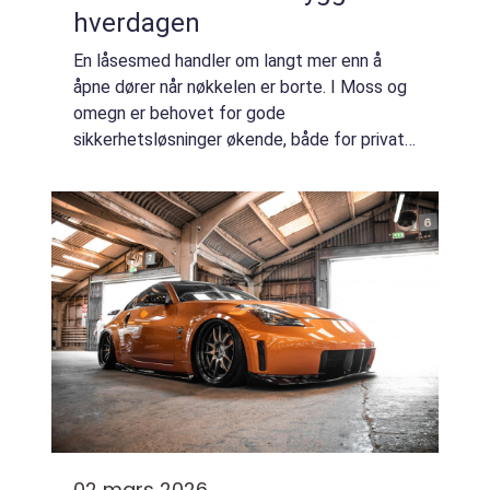
hverdagen
En låsesmed handler om langt mer enn å
åpne dører når nøkkelen er borte. I Moss og
omegn er behovet for gode
sikkerhetsløsninger økende, både for private
boliger og bedrifter. Når verdier, eiendom og
mennesker skal beskyttes, spiller riktig lås,
nøkk...
02 mars 2026