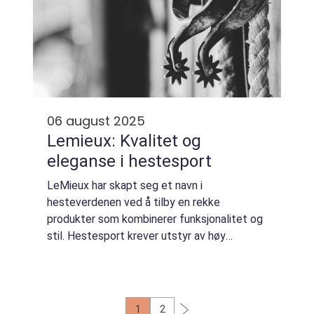
06 august 2025
Lemieux: Kvalitet og
eleganse i hestesport
LeMieux har skapt seg et navn i
hesteverdenen ved å tilby en rekke
produkter som kombinerer funksjonalitet og
stil. Hestesport krever utstyr av høy
kvalitet, som både gir komfort til hest og
rytter samt tåler tidens tann. I e...
1
2