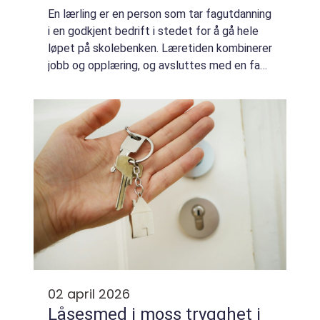
En lærling er en person som tar fagutdanning
i en godkjent bedrift i stedet for å gå hele
løpet på skolebenken. Læretiden kombinerer
jobb og opplæring, og avsluttes med en fag-
eller svenneprøve. Når prøven er bestått får
lærlingen fagbrev, som gir d...
02 april 2026
Låsesmed i moss trygghet i