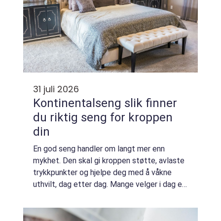
31 juli 2026
Kontinentalseng slik finner
du riktig seng for kroppen
din
En god seng handler om langt mer enn
mykhet. Den skal gi kroppen støtte, avlaste
trykkpunkter og hjelpe deg med å våkne
uthvilt, dag etter dag. Mange velger i dag en
kontinentalseng nettopp fordi den
kombinerer flere lag med komfort og støtte
i én lø...