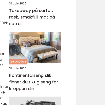
31. July 2026
Takeaway på sartor:
rask, smakfull mat på
emme
sotra
med
ra
inspiration
er.
31. July 2026
Kontinentalseng slik
finner du riktig seng for
k for
kroppen din
ske
te
skap