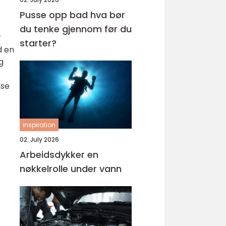
Pusse opp bad hva bør
du tenke gjennom før du
r
starter?
d en
g
nse
inspiration
02. July 2026
Arbeidsdykker en
nøkkelrolle under vann