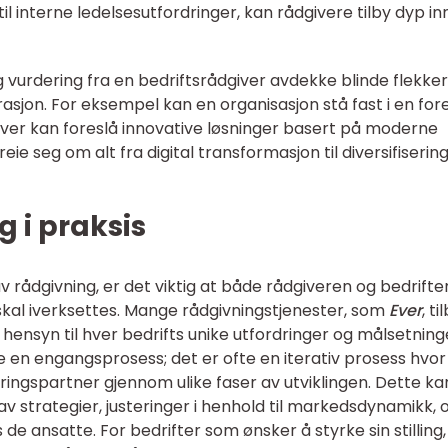
interne ledelsesutfordringer, kan rådgivere tilby dyp inn
g vurdering fra en bedriftsrådgiver avdekke blinde flekker 
asjon. For eksempel kan en organisasjon stå fast i en for
ver kan foreslå innovative løsninger basert på moderne
eie seg om alt fra digital transformasjon til diversifiserin
g i praksis
 rådgivning, er det viktig at både rådgiveren og bedrifte
skal iverksettes. Mange rådgivningstjenester, som
Ever
, ti
ensyn til hver bedrifts unike utfordringer og målsetning
re en engangsprosess; det er ofte en iterativ prosess hvor
ingspartner gjennom ulike faser av utviklingen. Dette ka
av strategier, justeringer i henhold til markedsdynamikk, 
de ansatte. For bedrifter som ønsker å styrke sin stilling