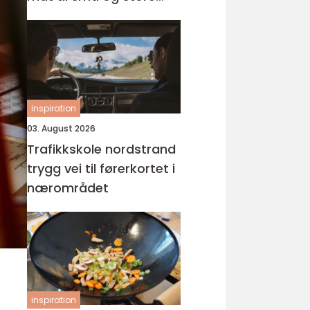
anledninger
inspiration
03. August 2026
Trafikkskole nordstrand
trygg vei til førerkortet i
nærområdet
inspiration