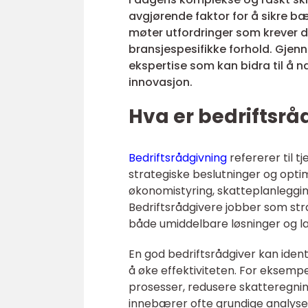
avgjørende faktor for å sikre 
møter utfordringer som krever
bransjespesifikke forhold. Gjenn
ekspertise som kan bidra til å n
innovasjon.
Hva er bedriftsrå
Bedriftsrådgivning
refererer til t
strategiske beslutninger og optim
økonomistyring, skatteplanlegging
Bedriftsrådgivere jobber som str
både umiddelbare løsninger og lan
En god bedriftsrådgiver kan ident
å øke effektiviteten. For eksemp
prosesser, redusere skatteregni
innebærer ofte grundige analyser