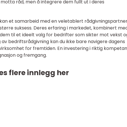
motta råd, men å integrere dem fullt ut i deres
 kan et samarbeid med en veletablert rådgivningspartne
 større suksess. Deres erfaring i markedet, kombinert me
 dem til et ideelt valg for bedrifter som sikter mot vekst o
g av bedriftsrådgivning kan du ikke bare navigere dagens
virksomhet for fremtiden. En investering i riktig kompeta
gnasjon og fremgang.
es flere innlegg her