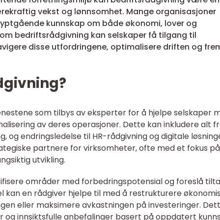
bærekraftig vekst og lønnsomhet. Mange organisasjoner
 dyptgående kunnskap om både økonomi, lover og
om bedriftsrådgivning kan selskaper få tilgang til
avigere disse utfordringene, optimalisere driften og fr
dgivning?
jenestene som tilbys av eksperter for å hjelpe selskaper 
alisering av deres operasjoner. Dette kan inkludere alt f
, og endringsledelse til HR-rådgivning og digitale løsning
ategiske partnere for virksomheter, ofte med et fokus på
gsiktig utvikling.
ifisere områder med forbedringspotensial og foreslå tilta
el kan en rådgiver hjelpe til med å restrukturere økonomi
ngen eller maksimere avkastningen på investeringer. Det
 og innsiktsfulle anbefalinger basert på oppdatert kunn