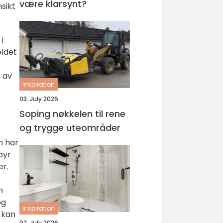
være klarsynt?
sikt
i
eldet
g av
inspiration
03. July 2026
Soping nøkkelen til rene
og trygge uteområder
n har
lbyr
er.
n
og
inspiration
, kan
02. July 2026