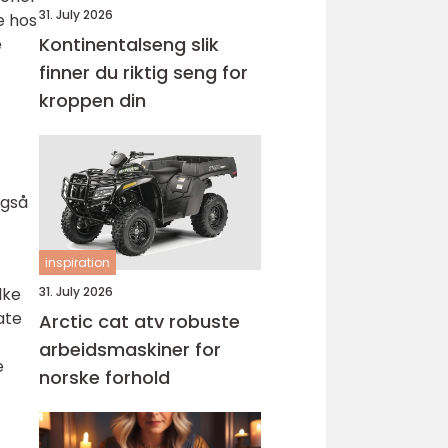
31. July 2026
e hos
Kontinentalseng slik
e
finner du riktig seng for
kroppen din
også
inspiration
lke
31. July 2026
ate
Arctic cat atv robuste
arbeidsmaskiner for
e
norske forhold