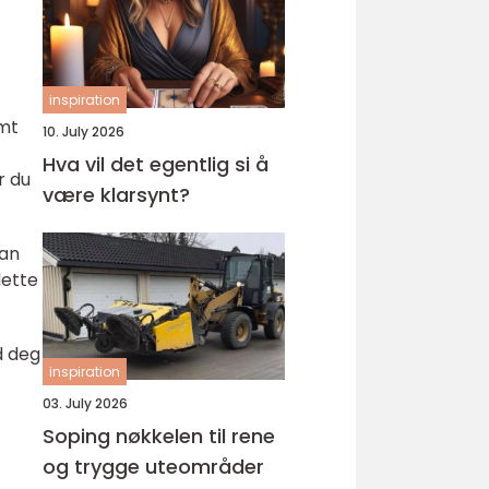
inspiration
emt
10. July 2026
Hva vil det egentlig si å
r du
være klarsynt?
kan
dette
d deg
inspiration
03. July 2026
Soping nøkkelen til rene
og trygge uteområder