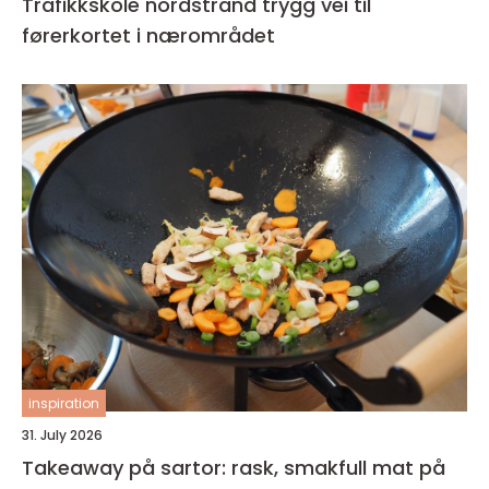
Trafikkskole nordstrand trygg vei til
førerkortet i nærområdet
inspiration
31. July 2026
Takeaway på sartor: rask, smakfull mat på